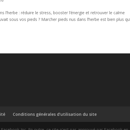
 l’herbe : réduire le stress, booster l’énergie et retrouver le calme
ouvait sous vos pieds ? Marcher pieds nus dans l’herbe est bien plus qu
ité
Conditions générales d’utilisation du site
 de Facebook Inc. En outre, ce site n'est pas approuvé par Facebook