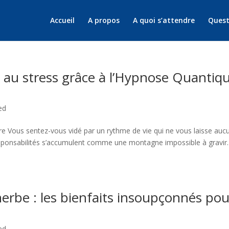
Accueil
A propos
A quoi s’attendre
Quest
e au stress grâce à l’Hypnose Quantiq
ed
re Vous sentez-vous vidé par un rythme de vie qui ne vous laisse auc
 responsabilités s’accumulent comme une montagne impossible à gravir
herbe : les bienfaits insoupçonnés pou
ed