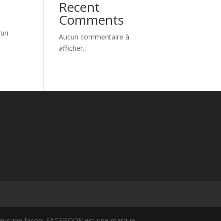
Recent
Comments
’un
Aucun commentaire à
afficher.
 en aucune façon. FACEBOOK est une marque